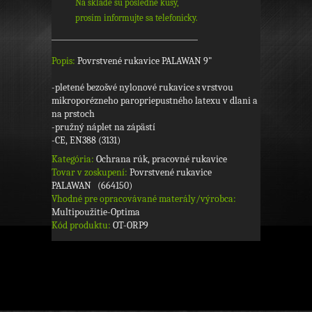
Na sklade sú posledné kusy,
prosím informujte sa telefonicky.
Popis:
Povrstvené rukavice PALAWAN 9"
-pletené bezošvé nylonové rukavice s vrstvou
mikroporézneho paropriepustného latexu v dlani a
na prstoch
-pružný náplet na zápästí
-CE, EN388 (3131)
Kategória:
Ochrana rúk, pracovné rukavice
Tovar v zoskupení:
Povrstvené rukavice
PALAWAN (664150)
Vhodné pre opracovávané materály/výrobca:
Multipoužitie-Optima
Kód produktu:
OT-ORP9