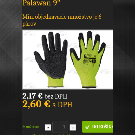
Palawan 9"
Min. objednávacie množstvo je 6
párov
2,17 €
bez DPH
2,60 €
s DPH
Množstvo: