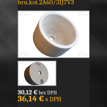
bru.kot.2A60/3IJ7V3
30,12 €
bez DPH
36,14 €
s DPH