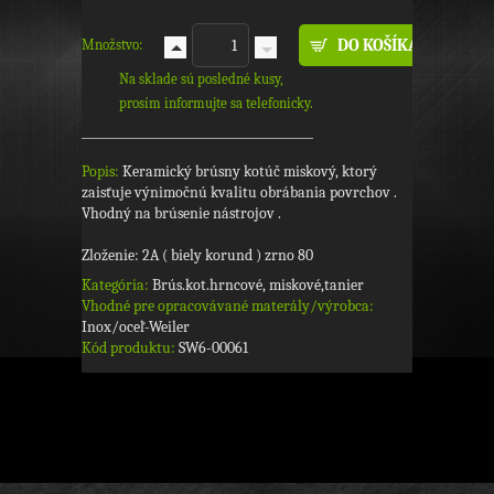
Množstvo:
Na sklade sú posledné kusy,
prosím informujte sa telefonicky.
Popis:
Keramický brúsny kotúč miskový, ktorý
zaisťuje výnimočnú kvalitu obrábania povrchov .
Vhodný na brúsenie nástrojov .
Zloženie: 2A ( biely korund ) zrno 80
Kategória:
Brús.kot.hrncové, miskové,tanier
Vhodné pre opracovávané materály/výrobca:
Inox/oceľ-Weiler
Kód produktu:
SW6-00061