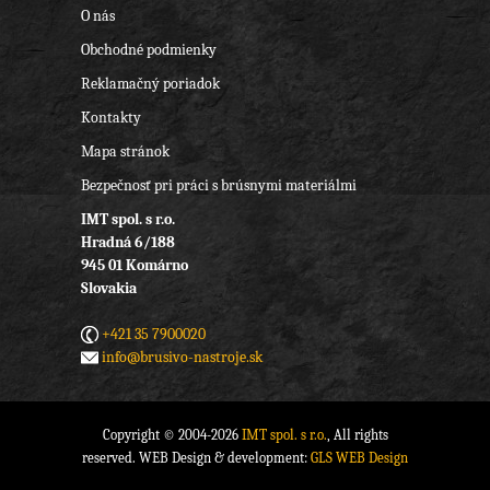
O nás
Obchodné podmienky
Reklamačný poriadok
Kontakty
Mapa stránok
Bezpečnosť pri práci s brúsnymi materiálmi
IMT spol. s r.o.
Hradná 6/188
945 01 Komárno
Slovakia
+421 35 7900020
info@brusivo-nastroje.sk
Copyright © 2004-2026
IMT spol. s r.o.
, All rights
reserved. WEB Design & development:
GLS WEB Design