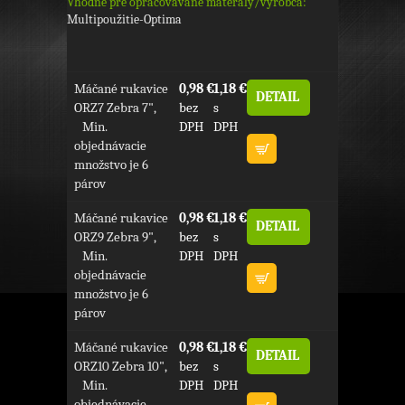
Vhodné pre opracovávané materály/výrobca:
Multipoužitie-Optima
Máčané rukavice
0,98 €
1,18 €
DETAIL
ORZ7 Zebra 7",
bez
s
Min.
DPH
DPH
objednávacie
množstvo je 6
párov
Máčané rukavice
0,98 €
1,18 €
DETAIL
ORZ9 Zebra 9",
bez
s
Min.
DPH
DPH
objednávacie
množstvo je 6
párov
Máčané rukavice
0,98 €
1,18 €
DETAIL
ORZ10 Zebra 10",
bez
s
Min.
DPH
DPH
objednávacie